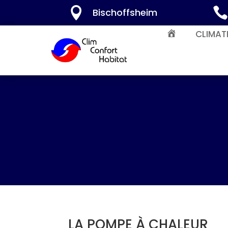

Bischoffsheim
CLIMAT
ACCUEIL
LA POMPE À CHALEUR